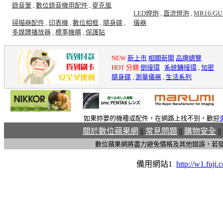
錄音筆
,
數位錄音機用配件
,
麥克風
LED燈炮
,
直流燈泡
,
MR16/GU
掃描器配件
,
印表機
,
數位相框
,
隨身碟
,
儀器
多媒體播放器
,
標準機櫃
,
保護貼
NEW
新上市
相關新聞
品牌總覽
HOT 分類
倒接環
,
系統轉接環
,
加密
隨身碟
,
測量儀器
,
生活系列
如果妳要的機種或配件，在網路上找不到，歡迎
關於數位蘋果網
||
常見問題
||
購物安全
||
數位蘋果網將盡力避免價格及其他錯誤，若
備用網站1
http://w1.fuji