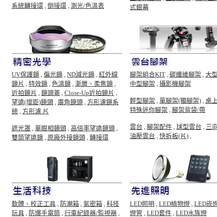
系統轉接環
,
倒接環
,
測光/色溫表
式銀幕
UV保護鏡
,
偏光鏡
,
ND減光鏡
,
紅外線
腳架組合KIT
,
碳纖維腳架
,
大
鏡片
,
特效鏡
,
色溫鏡
,
漸層、柔焦鏡
,
中型腳架
,
攝影機腳架
近拍鏡片
,
鏡頭蓋
,
Close-Up近拍鏡片
,
輕型腳架
,
單腳架(獨腳架)
,
桌
望遠(增距)鏡頭
,
廣角鏡頭
,
方形濾鏡系
特殊迷你腳架
,
腳架背袋/帶
統
,
方形濾 片
雲台
,
腳架配件
,
球型雲台
,
三
遮光罩
,
單眼相鏡頭
,
高倍率望遠鏡頭
,
油壓雲台
,
快拆板(片)
,
雙筒望遠鏡
,
原廠外接鏡頭
,
轉接環
軟體、校正工具
,
防潮箱
,
氣密箱
,
科技
LED照明
,
LED植物燈
,
LED崁
玩具
,
防爆手電筒
,
行車紀錄器/監視器
,
燈管
,
LED套件
,
LED水族燈