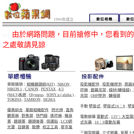
1994年成立
由於網路問題，目前搶修中，您看到的
總覽
之處敬請見諒
單眼鏡頭：
相機鏡頭組(KIT)
,
NIKON
,
投影機配件
,
投影機燈泡
,
原廠
NIKON 1
,
CANON
,
PENTAX
,
4/3
控器
,
銀幕吊架
,
線材(轉接線)
,
(M4/3)系統
,
Olympus
,
SONY α ( alpha )
,
吊架
,
OHP燈泡
,
轉接頭
TOKINA
,
TAMRON
,
SIGMA
手動
壁掛式
,
壁掛式16：9
,
壁
優惠組合
,
單眼相機配件
,
閃光燈
,
直角
觀景器
,
對焦屏
,
快門線
,
遙控器
,
機身
電動銀幕
電動式
,
135"↑ 大型
蓋
,
鏡頭蓋
,
鏡頭後蓋
,
保護貼
,
LCD遮
式灰幕
,
16：9電動灰幕
光罩
,
目鏡蓋
,
軟體
,
校正工具
,
麥克風
三腳架銀幕
,
立式銀幕
,
氣壓上升