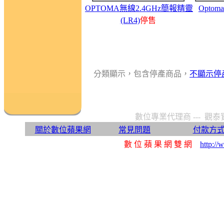
OPTOMA無線2.4GHz簡報精靈
Opto
(LR4)
停售
分類顯示，包含停產商品，
不顯示停
數位專業代理商 --- 觀泰
關於數位蘋果網
常見問題
付款方
數 位 蘋 果 網 雙 網
http://