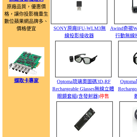
原廠品質，優惠價
格，讓你投影機重生
數位蘋果網品牌多、
SONY原廠IFU-WLM3無
Awind奇揚We
價格便宜
線投影接收器
行動無線
擷取卡專家
Optoma琉璃奧圖碼3D-RF
Optom
Rechargeable Glasses無線立體
Recharg
眼鏡套組(含發射器)
停售