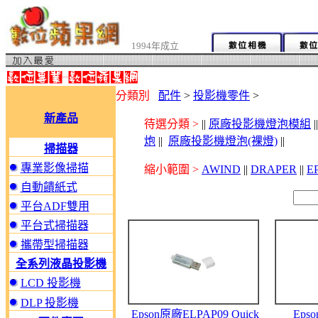
1994年成立
分類別
配件
>
投影機零件
>
新產品
待選分類 >
||
原廠投影機燈泡模組
|
炮
||
原廠投影機燈泡(裸燈)
||
掃描器
專業影像掃描
縮小範圍 >
AWIND
||
DRAPER
||
E
自動饋紙式
平台ADF雙用
平台式掃描器
攜帶型掃描器
全系列液晶投影機
LCD 投影機
DLP 投影機
Epson原廠ELPAP09 Quick
Eps