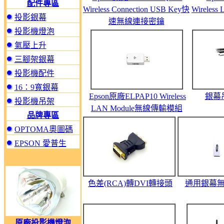
配件專區
Wireless Connection USB Key快
Wireles
投影銀幕
速無線連接密鑰
投影機燈泡
氣壓上升
三腳架銀幕
投影機配件
16：9寬銀幕
Epson原廠ELPAP10 Wireless
銀幕
投影機吊架
LAN Module無線傳輸模組
品牌專區
OPTOMA奧圖碼
EPSON 愛普生
色差(RCA)轉DVI轉接頭
通用銀幕
原廠投影機燈泡