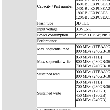
360GB / EXPC3EA
Capacity / Part number
240GB / EXPC3EA
180GB / EXPC3EA
120GB / EXPC3EA
Flash type
3D TLC
Input voltage
3.3V±5%
Power consumption
Active <1.75W; Idle
Performance
900 MB/s (1TB/480
Max. sequential read
800 MB/s (240GB/1
850 MB/s (1TB)
Max. sequential write
800 MB/s (480GB/3
700 MB/s (240GB/1
900 MB/s (1TB/480
Sustained read
800 MB/s (240GB/1
850 MB/s (1TB)
700 MB/s (480GB/3
550 MB/s (120GB)
Sustained write
450 MB/s (180GB)
400 MB/s (240GB)