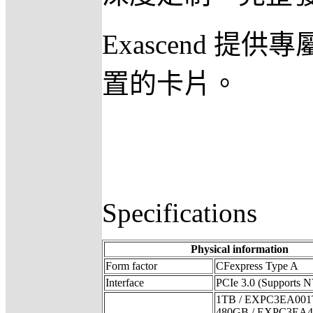
Exascend
置的卡片。
Specifications
Physical information
Form factor
CFexpress Type A
Interface
PCIe 3.0 (Supports 
1TB / EXPC3EA00
480GB / EXPC3EA