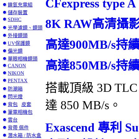
CFexpress typ
鎳氫充電組
儲存裝置
SDHC
8K RAW高清攝影
光學濾鏡、鏡頭
外接鏡頭
高達900MB/s
UV保護鏡
偏光鏡
單眼相機鏡頭
高達850MB/s
CANON
NIKON
PENTAX
搭載頂級 3D T
防潮箱
閃光燈
達 850 MB/s。
背包
皮套
筆電相機包
雲台
Exascend 專利
背帶 佩件
潛水箱 / 防水盒