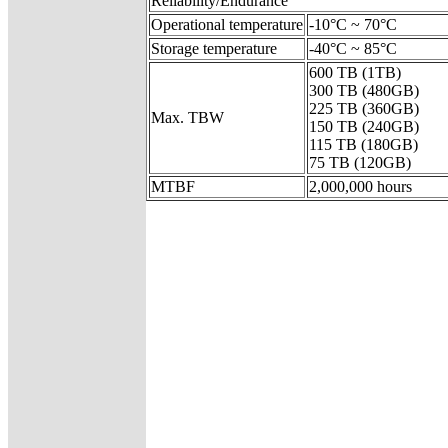
Reliability/Endurance
Operational temperature
-10°C ~ 70°C
Storage temperature
-40°C ~ 85°C
600 TB (1TB)
300 TB (480GB)
225 TB (360GB)
Max. TBW
150 TB (240GB)
115 TB (180GB)
75 TB (120GB)
MTBF
2,000,000 hours