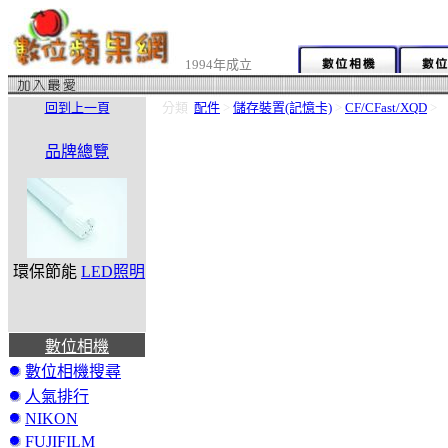
1994年成立
回到上一頁
分類
配件
>
儲存裝置(記憶卡)
>
CF/CFast/XQD
>
品牌總覽
環保節能
LED照明
數位相機
數位相機搜尋
人氣排行
NIKON
FUJIFILM