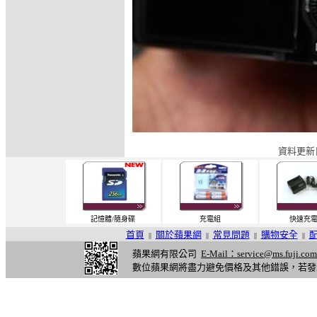
資料更新日
記憶體/隨身碟
充電組
快速充
首頁
關於蘋果網
常見問題
購物安全
||
||
||
||
蘋果網有限公司
E-Mail：service@ms.fuji.com
數位蘋果網將盡力避免價格及其他錯誤，若發