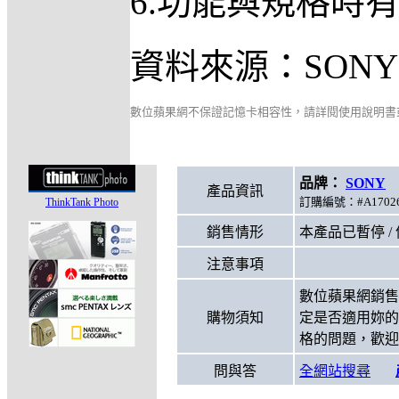
6.功能與規格時
資料來源：SON
數位蘋果網不保證記憶卡相容性，請詳閱使用說明書
品牌：
SONY
型
產品資訊
訂購編號：#A17026
ThinkTank Photo
銷售情形
本產品已暫停 /
注意事項
數位蘋果網銷售
購物須知
定是否適用妳的
格的問題，歡迎
問與答
全網站搜尋