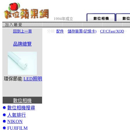
1994年成立
回到上一頁
分類
配件
>
儲存裝置(記憶卡)
>
CF/CFast/XQD
>
品牌總覽
環保節能
LED照明
數位相機
數位相機搜尋
人氣排行
NIKON
FUJIFILM