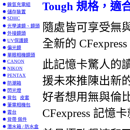
Tough 規格，
鎳氫充電組
儲存裝置
SDHC
隨處皆可享受無
光學濾鏡、鏡頭
外接鏡頭
全新的 CFexpr
UV保護鏡
偏光鏡
單眼相機鏡頭
此記憶卡驚人的讀取速
CANON
NIKON
PENTAX
援未來推陳出新
防潮箱
閃光燈
好者想用無與倫
背包
皮套
筆電相機包
CFexpress 
雲台
背帶 佩件
潛水箱 / 防水盒