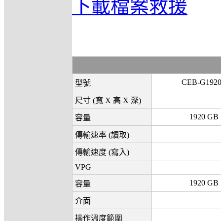
下載檔案救援
CEB-G192
型號
尺寸 (寬 X 高 X 深)
1920 GB
容量
傳輸速率 (讀取)
傳輸速度 (寫入)
VPG
1920 GB
容量
介面
操作溫度範圍