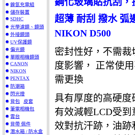
鋼化玻璃貼抗刮，
鎳氫充電組
儲存裝置
超薄 耐刮 撥水 弧
SDHC
光學濾鏡、鏡頭
NIKON D500
外接鏡頭
UV保護鏡
密封性好，不需裁
偏光鏡
單眼相機鏡頭
度影響， 正常使
CANON
NIKON
需更換
PENTAX
防潮箱
閃光燈
具有厚度的高硬度
背包
皮套
筆電相機包
有效減輕LCD受
雲台
效對抗汗跡，油跡
背帶 佩件
潛水箱 / 防水盒