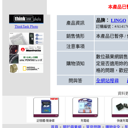
本產品已暫
品牌：
LINGO
產品資訊
訂購編號：#A14176 
ThinkTank Photo
銷售情形
本產品已暫停 /
注意事項
數位蘋果網銷售
購物須知
定是否適用妳的
格的問題，歡迎
問與答
全網站搜尋
資料更
記憶體/隨身碟
充電組
快速充
首頁
關於蘋果網
常見問題
購物安全
||
||
||
||