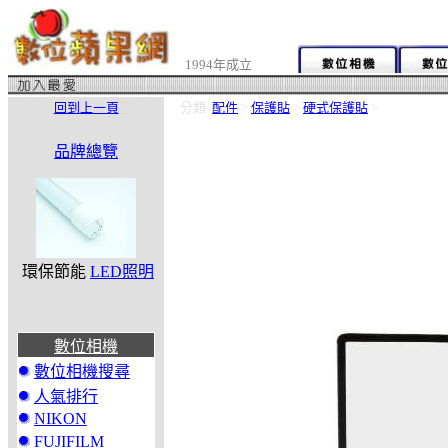
1994年成立
回到上一頁
分類
配件
>
保護貼
>
硬式保護貼
>
品牌總覽
環保節能
LED照明
數位相機
數位相機搜尋
人氣排行
NIKON
FUJIFILM