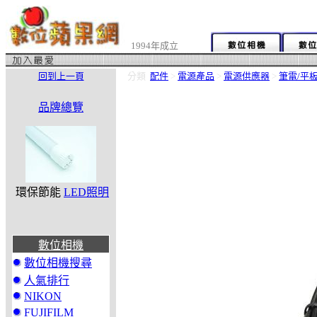
1994年成立
回到上一頁
分類
配件
>
電源產品
>
電源供應器
>
筆電/平
品牌總覽
環保節能
LED照明
數位相機
數位相機搜尋
人氣排行
NIKON
FUJIFILM