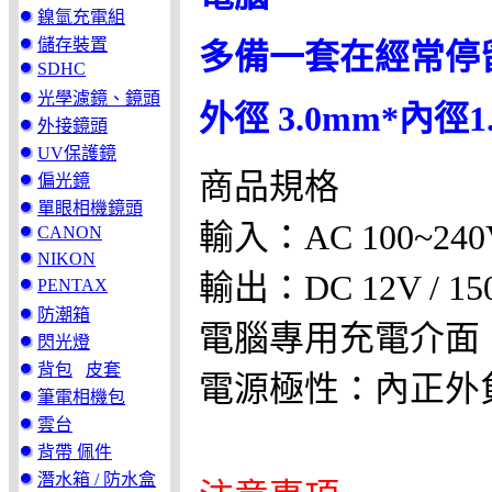
鎳氫充電組
儲存裝置
多備一套在經常停
SDHC
光學濾鏡、鏡頭
外徑 3.0mm*內徑1
外接鏡頭
UV保護鏡
商品規格
偏光鏡
單眼相機鏡頭
輸入：AC 100~240V
CANON
NIKON
輸出：DC 12V / 1
PENTAX
防潮箱
電腦專用充電介面
閃光燈
背包
皮套
電源極性：內正外
筆電相機包
雲台
背帶 佩件
潛水箱 / 防水盒