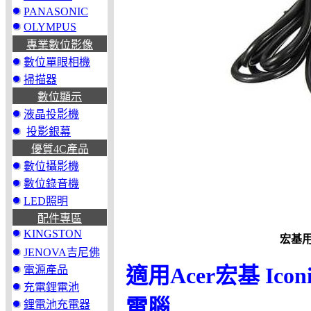
PANASONIC
OLYMPUS
專業數位影像
數位單眼相機
掃描器
數位顯示
液晶投影機
投影銀幕
優質4C產品
數位攝影機
數位錄音機
LED照明
配件專區
KINGSTON
宏基用
JENOVA吉尼佛
電源產品
適用Acer宏基 Iconia
充電鋰電池
電腦
鋰電池充電器