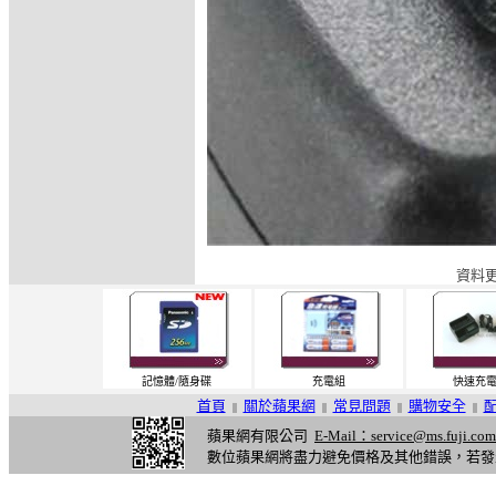
資料更
記憶體/隨身碟
充電組
快速充
首頁
關於蘋果網
常見問題
購物安全
||
||
||
||
蘋果網有限公司
E-Mail：service@ms.fuji.com
數位蘋果網將盡力避免價格及其他錯誤，若發