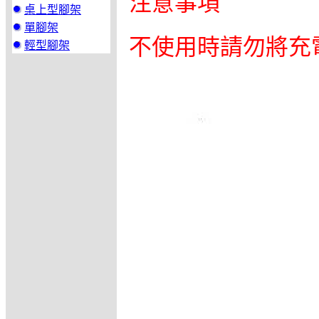
注意事項
桌上型腳架
單腳架
不使用時請勿將充
輕型腳架