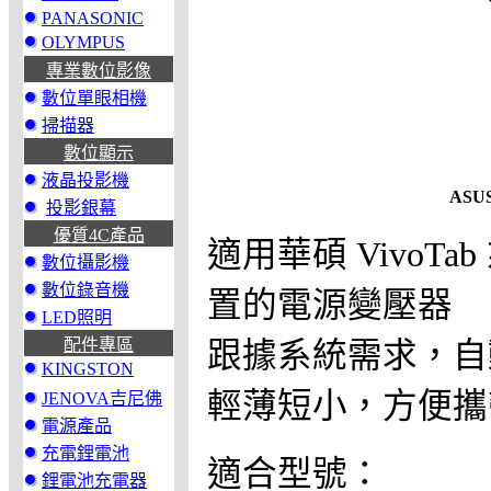
PANASONIC
OLYMPUS
專業數位影像
數位單眼相機
掃描器
數位顯示
液晶投影機
ASU
投影銀幕
優質4C產品
適用華碩 VivoTa
數位攝影機
數位錄音機
置的電源變壓器
LED照明
配件專區
跟據系統需求，自
KINGSTON
輕薄短小，方便攜
JENOVA吉尼佛
電源產品
充電鋰電池
適合型號：
鋰電池充電器