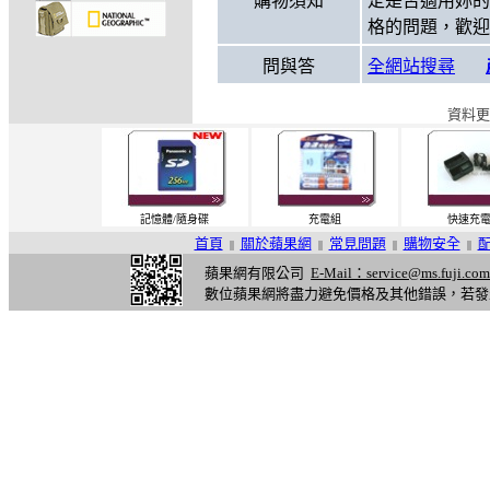
購物須知
定是否適用妳的
格的問題，歡迎
問與答
全網站搜尋
資料更
記憶體/隨身碟
充電組
快速充
首頁
關於蘋果網
常見問題
購物安全
||
||
||
||
蘋果網有限公司
E-Mail：service@ms.fuji.com
數位蘋果網將盡力避免價格及其他錯誤，若發