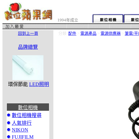
1994年成立
回到上一頁
分類
配件
>
電源產品
>
電源供應器
>
筆電/
品牌總覽
環保節能
LED照明
數位相機
數位相機搜尋
人氣排行
NIKON
FUJIFILM