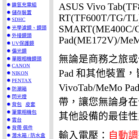
ASUS Vivo Tab(TF
鎳氫充電組
儲存裝置
RT(TF600T/TG/TL)
SDHC
SMART(ME400C/CL
光學濾鏡、鏡頭
外接鏡頭
Pad(ME172V)/MeM
UV保護鏡
偏光鏡
無論是商務之旅或休
單眼相機鏡頭
CANON
Pad 和其他裝
NIKON
PENTAX
VivoTab/Me
防潮箱
閃光燈
帶，讓您無論身在何處
背包
皮套
筆電相機包
其他設備的最佳性
雲台
背帶 佩件
輸入電壓：
自動調
潛水箱 / 防水盒