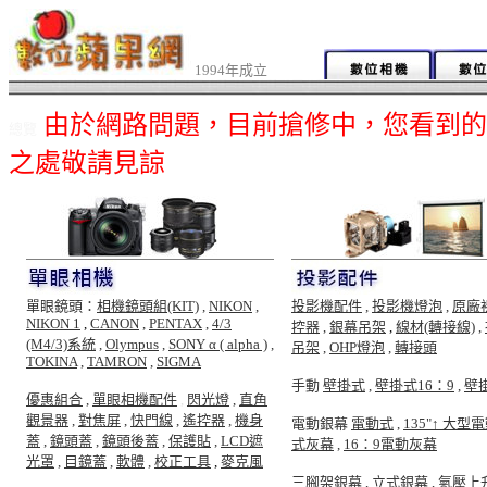
1994年成立
由於網路問題，目前搶修中，您看到的
總覽
之處敬請見諒
單眼鏡頭：
相機鏡頭組(KIT)
,
NIKON
,
投影機配件
,
投影機燈泡
,
原廠
NIKON 1
,
CANON
,
PENTAX
,
4/3
控器
,
銀幕吊架
,
線材(轉接線)
,
(M4/3)系統
,
Olympus
,
SONY α ( alpha )
,
吊架
,
OHP燈泡
,
轉接頭
TOKINA
,
TAMRON
,
SIGMA
手動
壁掛式
,
壁掛式16：9
,
壁
優惠組合
,
單眼相機配件
,
閃光燈
,
直角
觀景器
,
對焦屏
,
快門線
,
遙控器
,
機身
電動銀幕
電動式
,
135"↑ 大型
蓋
,
鏡頭蓋
,
鏡頭後蓋
,
保護貼
,
LCD遮
式灰幕
,
16：9電動灰幕
光罩
,
目鏡蓋
,
軟體
,
校正工具
,
麥克風
三腳架銀幕
,
立式銀幕
,
氣壓上升