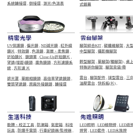
系統轉接環
,
倒接環
,
測光/色溫表
式銀幕
UV保護鏡
,
偏光鏡
,
ND減光鏡
,
紅外線
腳架組合KIT
,
碳纖維腳架
,
大
鏡片
,
特效鏡
,
色溫鏡
,
漸層、柔焦鏡
,
中型腳架
,
攝影機腳架
近拍鏡片
,
鏡頭蓋
,
Close-Up近拍鏡片
,
輕型腳架
,
單腳架(獨腳架)
,
桌
望遠(增距)鏡頭
,
廣角鏡頭
,
方形濾鏡系
特殊迷你腳架
,
腳架背袋/帶
統
,
方形濾 片
雲台
,
腳架配件
,
球型雲台
,
三
遮光罩
,
單眼相鏡頭
,
高倍率望遠鏡頭
,
油壓雲台
,
快拆板(片)
,
雙筒望遠鏡
,
原廠外接鏡頭
,
轉接環
軟體、校正工具
,
防潮箱
,
氣密箱
,
科技
LED照明
,
LED植物燈
,
LED崁
玩具
,
防爆手電筒
,
行車紀錄器/監視器
,
燈管
,
LED套件
,
LED水族燈