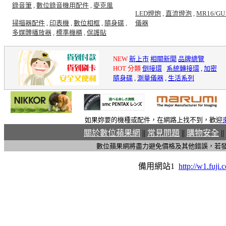
錄音筆
,
數位錄音機用配件
,
麥克風
LED燈炮
,
直流燈泡
,
MR16/GU
掃描器配件
,
印表機
,
數位相框
,
隨身碟
,
儀器
多媒體播放器
,
標準機櫃
,
保護貼
NEW
新上市
相關新聞
品牌總覽
HOT 分類
倒接環
,
系統轉接環
,
加密
隨身碟
,
測量儀器
,
生活系列
如果妳要的機種或配件，在網路上找不到，歡迎
關於數位蘋果網
||
常見問題
||
購物安全
||
數位蘋果網將盡力避免價格及其他錯誤，若
備用網站1
http://w1.fuji