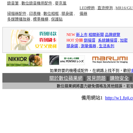
錄音筆
,
數位錄音機用配件
,
麥克風
LED燈炮
,
直流燈泡
,
MR16/GU
掃描器配件
,
印表機
,
數位相框
,
隨身碟
,
儀器
多媒體播放器
,
標準機櫃
,
保護貼
NEW
新上市
相關新聞
品牌總覽
HOT 分類
倒接環
,
系統轉接環
,
加密
隨身碟
,
測量儀器
,
生活系列
如果妳要的機種或配件，在網路上找不到，歡迎
關於數位蘋果網
||
常見問題
||
購物安全
||
數位蘋果網將盡力避免價格及其他錯誤，若
備用網站1
http://w1.fuji