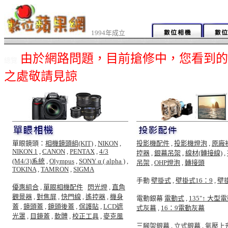
1994年成立
由於網路問題，目前搶修中，您看到的
總覽
之處敬請見諒
單眼鏡頭：
相機鏡頭組(KIT)
,
NIKON
,
投影機配件
,
投影機燈泡
,
原廠
NIKON 1
,
CANON
,
PENTAX
,
4/3
控器
,
銀幕吊架
,
線材(轉接線)
,
(M4/3)系統
,
Olympus
,
SONY α ( alpha )
,
吊架
,
OHP燈泡
,
轉接頭
TOKINA
,
TAMRON
,
SIGMA
手動
壁掛式
,
壁掛式16：9
,
壁
優惠組合
,
單眼相機配件
,
閃光燈
,
直角
觀景器
,
對焦屏
,
快門線
,
遙控器
,
機身
電動銀幕
電動式
,
135"↑ 大型
蓋
,
鏡頭蓋
,
鏡頭後蓋
,
保護貼
,
LCD遮
式灰幕
,
16：9電動灰幕
光罩
,
目鏡蓋
,
軟體
,
校正工具
,
麥克風
三腳架銀幕
,
立式銀幕
,
氣壓上升