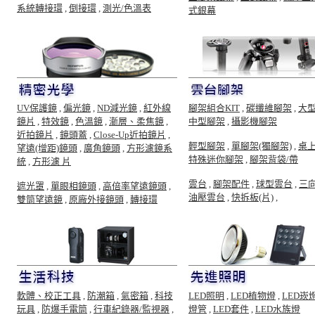
系統轉接環
,
倒接環
,
測光/色溫表
式銀幕
UV保護鏡
,
偏光鏡
,
ND減光鏡
,
紅外線
腳架組合KIT
,
碳纖維腳架
,
大
鏡片
,
特效鏡
,
色溫鏡
,
漸層、柔焦鏡
,
中型腳架
,
攝影機腳架
近拍鏡片
,
鏡頭蓋
,
Close-Up近拍鏡片
,
輕型腳架
,
單腳架(獨腳架)
,
桌
望遠(增距)鏡頭
,
廣角鏡頭
,
方形濾鏡系
特殊迷你腳架
,
腳架背袋/帶
統
,
方形濾 片
雲台
,
腳架配件
,
球型雲台
,
三
遮光罩
,
單眼相鏡頭
,
高倍率望遠鏡頭
,
油壓雲台
,
快拆板(片)
,
雙筒望遠鏡
,
原廠外接鏡頭
,
轉接環
軟體、校正工具
,
防潮箱
,
氣密箱
,
科技
LED照明
,
LED植物燈
,
LED崁
玩具
,
防爆手電筒
,
行車紀錄器/監視器
,
燈管
,
LED套件
,
LED水族燈