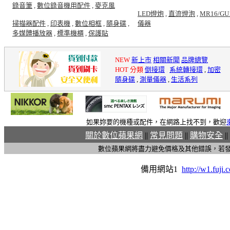
錄音筆
,
數位錄音機用配件
,
麥克風
LED燈炮
,
直流燈泡
,
MR16/GU
掃描器配件
,
印表機
,
數位相框
,
隨身碟
,
儀器
多媒體播放器
,
標準機櫃
,
保護貼
NEW
新上市
相關新聞
品牌總覽
HOT 分類
倒接環
,
系統轉接環
,
加密
隨身碟
,
測量儀器
,
生活系列
如果妳要的機種或配件，在網路上找不到，歡迎
關於數位蘋果網
||
常見問題
||
購物安全
||
數位蘋果網將盡力避免價格及其他錯誤，若
備用網站1
http://w1.fuji