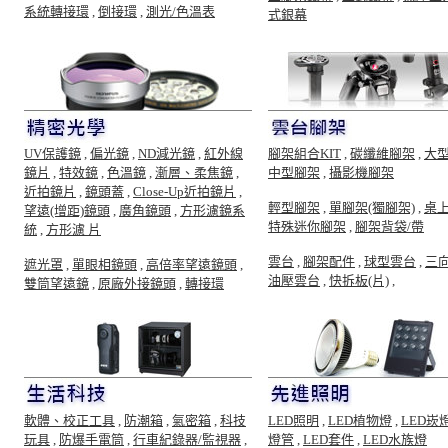
系統轉接環
,
倒接環
,
測光/色溫表
式銀幕
UV保護鏡
,
偏光鏡
,
ND減光鏡
,
紅外線
腳架組合KIT
,
碳纖維腳架
,
大
鏡片
,
特效鏡
,
色溫鏡
,
漸層、柔焦鏡
,
中型腳架
,
攝影機腳架
近拍鏡片
,
鏡頭蓋
,
Close-Up近拍鏡片
,
輕型腳架
,
單腳架(獨腳架)
,
桌
望遠(增距)鏡頭
,
廣角鏡頭
,
方形濾鏡系
特殊迷你腳架
,
腳架背袋/帶
統
,
方形濾 片
雲台
,
腳架配件
,
球型雲台
,
三
遮光罩
,
單眼相鏡頭
,
高倍率望遠鏡頭
,
油壓雲台
,
快拆板(片)
,
雙筒望遠鏡
,
原廠外接鏡頭
,
轉接環
軟體、校正工具
,
防潮箱
,
氣密箱
,
科技
LED照明
,
LED植物燈
,
LED崁
玩具
,
防爆手電筒
,
行車紀錄器/監視器
,
燈管
,
LED套件
,
LED水族燈