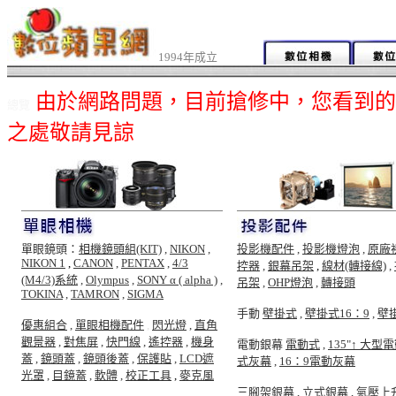
1994年成立
由於網路問題，目前搶修中，您看到的
總覽
之處敬請見諒
單眼鏡頭：
相機鏡頭組(KIT)
,
NIKON
,
投影機配件
,
投影機燈泡
,
原廠
NIKON 1
,
CANON
,
PENTAX
,
4/3
控器
,
銀幕吊架
,
線材(轉接線)
,
(M4/3)系統
,
Olympus
,
SONY α ( alpha )
,
吊架
,
OHP燈泡
,
轉接頭
TOKINA
,
TAMRON
,
SIGMA
手動
壁掛式
,
壁掛式16：9
,
壁
優惠組合
,
單眼相機配件
,
閃光燈
,
直角
觀景器
,
對焦屏
,
快門線
,
遙控器
,
機身
電動銀幕
電動式
,
135"↑ 大型
蓋
,
鏡頭蓋
,
鏡頭後蓋
,
保護貼
,
LCD遮
式灰幕
,
16：9電動灰幕
光罩
,
目鏡蓋
,
軟體
,
校正工具
,
麥克風
三腳架銀幕
,
立式銀幕
,
氣壓上升