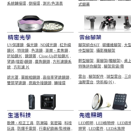
系統轉接環
,
倒接環
,
測光/色溫表
式銀幕
UV保護鏡
,
偏光鏡
,
ND減光鏡
,
紅外線
腳架組合KIT
,
碳纖維腳架
,
大
鏡片
,
特效鏡
,
色溫鏡
,
漸層、柔焦鏡
,
中型腳架
,
攝影機腳架
近拍鏡片
,
鏡頭蓋
,
Close-Up近拍鏡片
,
輕型腳架
,
單腳架(獨腳架)
,
桌
望遠(增距)鏡頭
,
廣角鏡頭
,
方形濾鏡系
特殊迷你腳架
,
腳架背袋/帶
統
,
方形濾 片
雲台
,
腳架配件
,
球型雲台
,
三
遮光罩
,
單眼相鏡頭
,
高倍率望遠鏡頭
,
油壓雲台
,
快拆板(片)
,
雙筒望遠鏡
,
原廠外接鏡頭
,
轉接環
軟體、校正工具
,
防潮箱
,
氣密箱
,
科技
LED照明
,
LED植物燈
,
LED崁
玩具
,
防爆手電筒
,
行車紀錄器/監視器
,
燈管
,
LED套件
,
LED水族燈