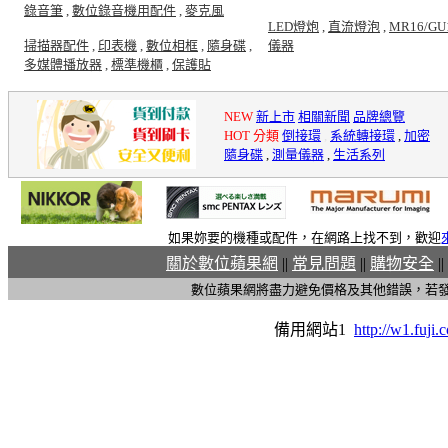
錄音筆
,
數位錄音機用配件
,
麥克風
LED燈炮
,
直流燈泡
,
MR16/GU
掃描器配件
,
印表機
,
數位相框
,
隨身碟
,
儀器
多媒體播放器
,
標準機櫃
,
保護貼
NEW
新上市
相關新聞
品牌總覽
HOT 分類
倒接環
,
系統轉接環
,
加密
隨身碟
,
測量儀器
,
生活系列
如果妳要的機種或配件，在網路上找不到，歡迎
關於數位蘋果網
||
常見問題
||
購物安全
||
數位蘋果網將盡力避免價格及其他錯誤，若
備用網站1
http://w1.fuji