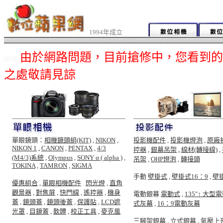
1994年成立
由於網路問題，目前搶修中，您看到的
總覽
之處敬請見諒
單眼鏡頭：
相機鏡頭組(KIT)
,
NIKON
,
投影機配件
,
投影機燈泡
,
原廠
NIKON 1
,
CANON
,
PENTAX
,
4/3
控器
,
銀幕吊架
,
線材(轉接線)
,
(M4/3)系統
,
Olympus
,
SONY α ( alpha )
,
吊架
,
OHP燈泡
,
轉接頭
TOKINA
,
TAMRON
,
SIGMA
手動
壁掛式
,
壁掛式16：9
,
壁
優惠組合
,
單眼相機配件
,
閃光燈
,
直角
觀景器
,
對焦屏
,
快門線
,
遙控器
,
機身
電動銀幕
電動式
,
135"↑ 大型
蓋
,
鏡頭蓋
,
鏡頭後蓋
,
保護貼
,
LCD遮
式灰幕
,
16：9電動灰幕
光罩
,
目鏡蓋
,
軟體
,
校正工具
,
麥克風
三腳架銀幕
,
立式銀幕
,
氣壓上升