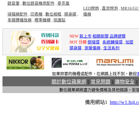
錄音筆
,
數位錄音機用配件
,
麥克風
LED燈炮
,
直流燈泡
,
MR16/GU
掃描器配件
,
印表機
,
數位相框
,
隨身碟
,
儀器
多媒體播放器
,
標準機櫃
,
保護貼
NEW
新上市
相關新聞
品牌總覽
HOT 分類
倒接環
,
系統轉接環
,
加密
隨身碟
,
測量儀器
,
生活系列
如果妳要的機種或配件，在網路上找不到，歡迎
關於數位蘋果網
||
常見問題
||
購物安全
||
數位蘋果網將盡力避免價格及其他錯誤，若
備用網站1
http://w1.fuji