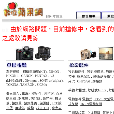
1994年成立
由於網路問題，目前搶修中，您看到的
總覽
之處敬請見諒
單眼鏡頭：
相機鏡頭組(KIT)
,
NIKON
,
投影機配件
,
投影機燈泡
,
原廠
NIKON 1
,
CANON
,
PENTAX
,
4/3
控器
,
銀幕吊架
,
線材(轉接線)
,
(M4/3)系統
,
Olympus
,
SONY α ( alpha )
,
吊架
,
OHP燈泡
,
轉接頭
TOKINA
,
TAMRON
,
SIGMA
手動
壁掛式
,
壁掛式16：9
,
壁
優惠組合
,
單眼相機配件
,
閃光燈
,
直角
觀景器
,
對焦屏
,
快門線
,
遙控器
,
機身
電動銀幕
電動式
,
135"↑ 大型
蓋
,
鏡頭蓋
,
鏡頭後蓋
,
保護貼
,
LCD遮
式灰幕
,
16：9電動灰幕
光罩
,
目鏡蓋
,
軟體
,
校正工具
,
麥克風
三腳架銀幕
,
立式銀幕
,
氣壓上升