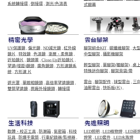
系統轉接環
,
倒接環
,
測光/色溫表
式銀幕
UV保護鏡
,
偏光鏡
,
ND減光鏡
,
紅外線
腳架組合KIT
,
碳纖維腳架
,
大
鏡片
,
特效鏡
,
色溫鏡
,
漸層、柔焦鏡
,
中型腳架
,
攝影機腳架
近拍鏡片
,
鏡頭蓋
,
Close-Up近拍鏡片
,
輕型腳架
,
單腳架(獨腳架)
,
桌
望遠(增距)鏡頭
,
廣角鏡頭
,
方形濾鏡系
特殊迷你腳架
,
腳架背袋/帶
統
,
方形濾 片
雲台
,
腳架配件
,
球型雲台
,
三
遮光罩
,
單眼相鏡頭
,
高倍率望遠鏡頭
,
油壓雲台
,
快拆板(片)
,
雙筒望遠鏡
,
原廠外接鏡頭
,
轉接環
軟體、校正工具
,
防潮箱
,
氣密箱
,
科技
LED照明
,
LED植物燈
,
LED崁
玩具
,
防爆手電筒
,
行車紀錄器/監視器
,
燈管
,
LED套件
,
LED水族燈