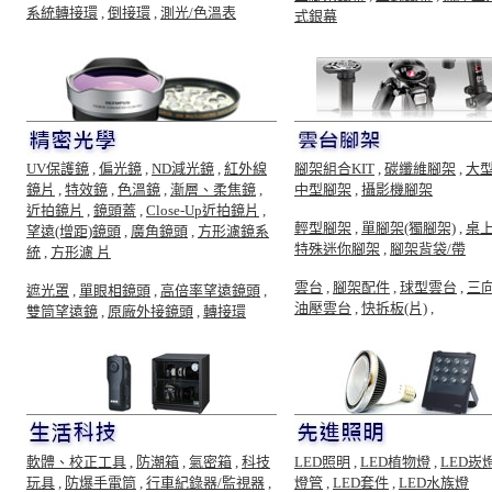
系統轉接環
,
倒接環
,
測光/色溫表
式銀幕
UV保護鏡
,
偏光鏡
,
ND減光鏡
,
紅外線
腳架組合KIT
,
碳纖維腳架
,
大
鏡片
,
特效鏡
,
色溫鏡
,
漸層、柔焦鏡
,
中型腳架
,
攝影機腳架
近拍鏡片
,
鏡頭蓋
,
Close-Up近拍鏡片
,
輕型腳架
,
單腳架(獨腳架)
,
桌
望遠(增距)鏡頭
,
廣角鏡頭
,
方形濾鏡系
特殊迷你腳架
,
腳架背袋/帶
統
,
方形濾 片
雲台
,
腳架配件
,
球型雲台
,
三
遮光罩
,
單眼相鏡頭
,
高倍率望遠鏡頭
,
油壓雲台
,
快拆板(片)
,
雙筒望遠鏡
,
原廠外接鏡頭
,
轉接環
軟體、校正工具
,
防潮箱
,
氣密箱
,
科技
LED照明
,
LED植物燈
,
LED崁
玩具
,
防爆手電筒
,
行車紀錄器/監視器
,
燈管
,
LED套件
,
LED水族燈