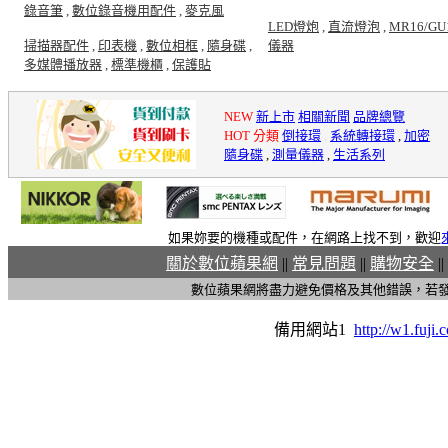
錄音筆
,
數位錄音機用配件
,
麥克風
LED燈炮
,
直流燈泡
,
MR16/GU
掃描器配件
,
印表機
,
數位相框
,
隨身碟
,
儀器
多媒體播放器
,
標準機櫃
,
保護貼
NEW
新上市
相關新聞
品牌總覽
HOT 分類
倒接環
,
系統轉接環
,
加密
隨身碟
,
測量儀器
,
生活系列
如果妳要的機種或配件，在網路上找不到，歡迎
關於數位蘋果網
||
常見問題
||
購物安全
||
數位蘋果網將盡力避免價格及其他錯誤，若
備用網站1
http://w1.fuji