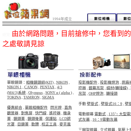
1994年成立
由於網路問題，目前搶修中，您看到的
總覽
之處敬請見諒
單眼鏡頭：
相機鏡頭組(KIT)
,
NIKON
,
投影機配件
,
投影機燈泡
,
原廠
NIKON 1
,
CANON
,
PENTAX
,
4/3
控器
,
銀幕吊架
,
線材(轉接線)
,
(M4/3)系統
,
Olympus
,
SONY α ( alpha )
,
吊架
,
OHP燈泡
,
轉接頭
TOKINA
,
TAMRON
,
SIGMA
手動
壁掛式
,
壁掛式16：9
,
壁
優惠組合
,
單眼相機配件
,
閃光燈
,
直角
觀景器
,
對焦屏
,
快門線
,
遙控器
,
機身
電動銀幕
電動式
,
135"↑ 大型
蓋
,
鏡頭蓋
,
鏡頭後蓋
,
保護貼
,
LCD遮
式灰幕
,
16：9電動灰幕
光罩
,
目鏡蓋
,
軟體
,
校正工具
,
麥克風
三腳架銀幕
,
立式銀幕
,
氣壓上升