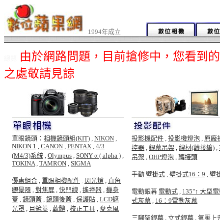
1994年成立
由於網路問題，目前搶修中，您看到的
總覽
之處敬請見諒
單眼鏡頭：
相機鏡頭組(KIT)
,
NIKON
,
投影機配件
,
投影機燈泡
,
原廠
NIKON 1
,
CANON
,
PENTAX
,
4/3
控器
,
銀幕吊架
,
線材(轉接線)
,
(M4/3)系統
,
Olympus
,
SONY α ( alpha )
,
吊架
,
OHP燈泡
,
轉接頭
TOKINA
,
TAMRON
,
SIGMA
手動
壁掛式
,
壁掛式16：9
,
壁
優惠組合
,
單眼相機配件
,
閃光燈
,
直角
觀景器
,
對焦屏
,
快門線
,
遙控器
,
機身
電動銀幕
電動式
,
135"↑ 大型
蓋
,
鏡頭蓋
,
鏡頭後蓋
,
保護貼
,
LCD遮
式灰幕
,
16：9電動灰幕
光罩
,
目鏡蓋
,
軟體
,
校正工具
,
麥克風
三腳架銀幕
,
立式銀幕
,
氣壓上升