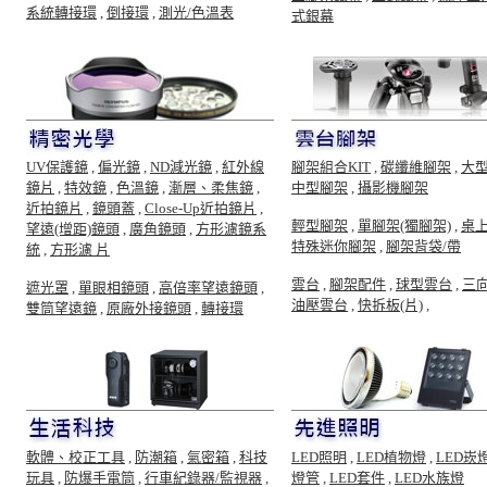
系統轉接環
,
倒接環
,
測光/色溫表
式銀幕
UV保護鏡
,
偏光鏡
,
ND減光鏡
,
紅外線
腳架組合KIT
,
碳纖維腳架
,
大
鏡片
,
特效鏡
,
色溫鏡
,
漸層、柔焦鏡
,
中型腳架
,
攝影機腳架
近拍鏡片
,
鏡頭蓋
,
Close-Up近拍鏡片
,
輕型腳架
,
單腳架(獨腳架)
,
桌
望遠(增距)鏡頭
,
廣角鏡頭
,
方形濾鏡系
特殊迷你腳架
,
腳架背袋/帶
統
,
方形濾 片
雲台
,
腳架配件
,
球型雲台
,
三
遮光罩
,
單眼相鏡頭
,
高倍率望遠鏡頭
,
油壓雲台
,
快拆板(片)
,
雙筒望遠鏡
,
原廠外接鏡頭
,
轉接環
軟體、校正工具
,
防潮箱
,
氣密箱
,
科技
LED照明
,
LED植物燈
,
LED崁
玩具
,
防爆手電筒
,
行車紀錄器/監視器
,
燈管
,
LED套件
,
LED水族燈