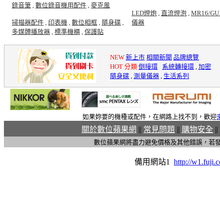
錄音筆
,
數位錄音機用配件
,
麥克風
LED燈炮
,
直流燈泡
,
MR16/GU
掃描器配件
,
印表機
,
數位相框
,
隨身碟
,
儀器
多媒體播放器
,
標準機櫃
,
保護貼
NEW
新上市
相關新聞
品牌總覽
HOT 分類
倒接環
,
系統轉接環
,
加密
隨身碟
,
測量儀器
,
生活系列
如果妳要的機種或配件，在網路上找不到，歡迎
關於數位蘋果網
||
常見問題
||
購物安全
||
數位蘋果網將盡力避免價格及其他錯誤，若
備用網站1
http://w1.fuji