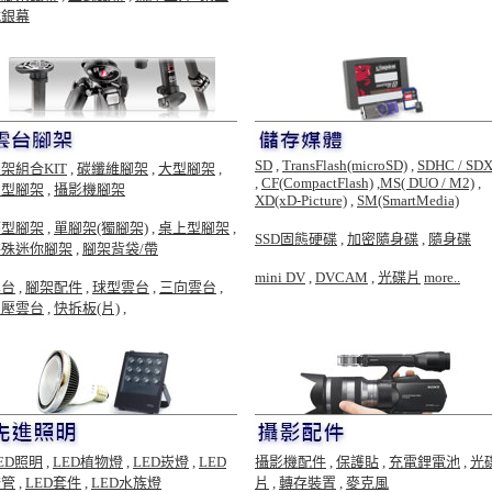
式銀幕
SD
,
TransFlash(microSD)
,
SDHC / SD
架組合KIT
,
碳纖維腳架
,
大型腳架
,
,
CF(CompactFlash)
,
MS( DUO / M2)
,
中型腳架
,
攝影機腳架
XD(xD-Picture)
,
SM(SmartMedia)
輕型腳架
,
單腳架(獨腳架)
,
桌上型腳架
,
SSD固態硬碟
,
加密隨身碟
,
隨身碟
特殊迷你腳架
,
腳架背袋/帶
mini DV
,
DVCAM
,
光碟片
more..
雲台
,
腳架配件
,
球型雲台
,
三向雲台
,
油壓雲台
,
快拆板(片)
,
ED照明
,
LED植物燈
,
LED崁燈
,
LED
攝影機配件
,
保護貼
,
充電鋰電池
,
光
燈管
,
LED套件
,
LED水族燈
片
,
轉存裝置
,
麥克風