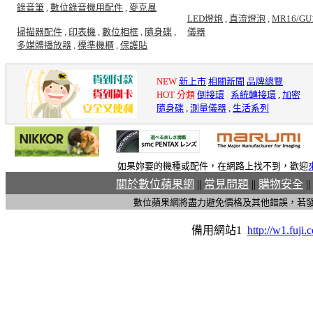
錄音筆
,
數位錄音機用配件
,
麥克風
LED燈炮
,
直流燈泡
,
MR16/GU
掃描器配件
,
印表機
,
數位相框
,
隨身碟
,
儀器
多媒體播放器
,
標準機櫃
,
保護貼
NEW
新上市
相關新聞
品牌總覽
HOT 分類
倒接環
,
系統轉接環
,
加密
隨身碟
,
測量儀器
,
生活系列
如果妳要的機種或配件，在網路上找不到，歡迎
關於數位蘋果網
||
常見問題
||
購物安全
||
數位蘋果網將盡力避免價格及其他錯誤，若
備用網站1
http://w1.fuji