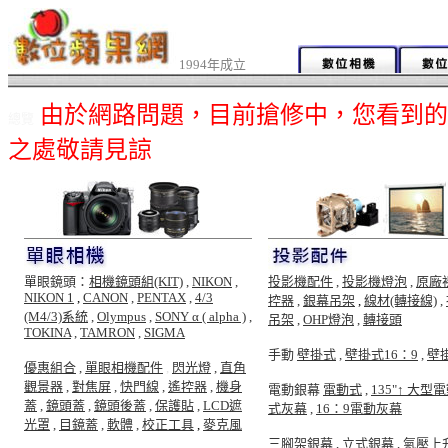
1994年成立
由於網路問題，目前搶修中，您看到的
總覽
之處敬請見諒
單眼鏡頭：
相機鏡頭組(KIT)
,
NIKON
,
投影機配件
,
投影機燈泡
,
原廠
NIKON 1
,
CANON
,
PENTAX
,
4/3
控器
,
銀幕吊架
,
線材(轉接線)
,
(M4/3)系統
,
Olympus
,
SONY α ( alpha )
,
吊架
,
OHP燈泡
,
轉接頭
TOKINA
,
TAMRON
,
SIGMA
手動
壁掛式
,
壁掛式16：9
,
壁
優惠組合
,
單眼相機配件
,
閃光燈
,
直角
觀景器
,
對焦屏
,
快門線
,
遙控器
,
機身
電動銀幕
電動式
,
135"↑ 大型
蓋
,
鏡頭蓋
,
鏡頭後蓋
,
保護貼
,
LCD遮
式灰幕
,
16：9電動灰幕
光罩
,
目鏡蓋
,
軟體
,
校正工具
,
麥克風
三腳架銀幕
,
立式銀幕
,
氣壓上升