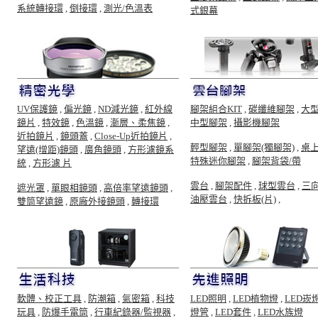
系統轉接環
,
倒接環
,
測光/色溫表
式銀幕
UV保護鏡
,
偏光鏡
,
ND減光鏡
,
紅外線
腳架組合KIT
,
碳纖維腳架
,
大
鏡片
,
特效鏡
,
色溫鏡
,
漸層、柔焦鏡
,
中型腳架
,
攝影機腳架
近拍鏡片
,
鏡頭蓋
,
Close-Up近拍鏡片
,
輕型腳架
,
單腳架(獨腳架)
,
桌
望遠(增距)鏡頭
,
廣角鏡頭
,
方形濾鏡系
特殊迷你腳架
,
腳架背袋/帶
統
,
方形濾 片
雲台
,
腳架配件
,
球型雲台
,
三
遮光罩
,
單眼相鏡頭
,
高倍率望遠鏡頭
,
油壓雲台
,
快拆板(片)
,
雙筒望遠鏡
,
原廠外接鏡頭
,
轉接環
軟體、校正工具
,
防潮箱
,
氣密箱
,
科技
LED照明
,
LED植物燈
,
LED崁
玩具
,
防爆手電筒
,
行車紀錄器/監視器
,
燈管
,
LED套件
,
LED水族燈